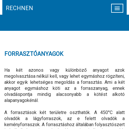
RECHNEN
HÍREK
CÉGINFORMÁCIÓ
TEVÉKENYSÉG
FORRASZTÓANYAGOK
WEBSHOP
HEGESZTÉS AUTOMATIZÁLÁS
Ha két azonos vagy különböző anyagot azok
megolvasztása nélkül kell, vagy lehet egymáshoz rögzíteni,
REFERENCIÁK
akkor egyik lehetséges megoldás a forrasztás. Ami a két
anyagot egymáshoz köti az a forraszanyag, ennek
KAPCSOLAT
olvadáspontja mindig alacsonyabb a kötést alkotó
alapanyagokénál.
A forrasztások két területre oszthatók. A 450°C alatt
olvadók a lágyforraszok, az e felett olvadók a
keményforraszok. A forrasztáshoz általában folyasztószert