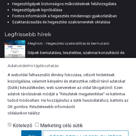
Hegesztőgépek biztonságos működésének felülvizsgálata
Hegesztőgépek kipróbálása
Fontos információk a hegesztés mindennapi gyakorlatában
Szaktanácsadás és hegesztési szakismeretek oktatása
Legfrissebb hírek
Meghívó - Hegesztési szakkiállítás és bemutató
Gépek bemutatása, tesztelése, szakmai konzultáció és
tippek
Adatvédelmi tájékoztatás
Rechnen - Portfólió
A weboldal felhasználói élmény fokozása, célzott hirdetések
kiszolgálása, valamint kényelmi és statisztikai célból tárol adatokat
Tájékoztatás
(Sütik) készülékeden, web szervereken az oldal látogatóiról. Ezen
adatok tárolásának módját a "Részletek megjelenítése"-re kattintva
tudod módosítani. Ha hozzájárulsz a sütik használatához, kattints az
Lézerhegesztés továbbképzés
OK gombra. Részletesebb információt
Cookie tájékoztató
oldalunkon találsz.
Lézerhegesztés továbbképzés a Lasermach by Photonweld
partnerünknél.
Kötelező
Marketing célú sütik