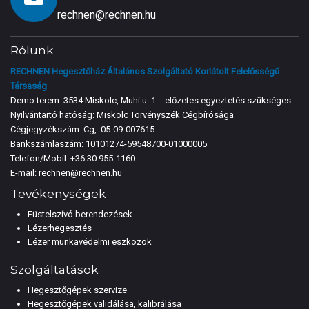
rechnen@rechnen.hu
Rólunk
RECHNEN Hegesztőház Általános Szolgáltató Korlátolt Felelősségű
Társaság
Demo terem: 3534 Miskolc, Muhi u. 1. - előzetes egyeztetés szükséges.
Nyilvántartó hatóság: Miskolc Törvényszék Cégbírósága
Cégjegyzékszám: Cg,. 05-09-007615
Bankszámlaszám: 10101274-59548700-01000005
Telefon/Mobil:
+36 30 955-1160
E-mail:
rechnen@rechnen.hu
Tevékenységek
Füstelszívó berendezések
Lézerhegesztés
Lézer munkavédelmi eszközök
Szolgáltatások
Hegesztőgépek szervize
Hegesztőgépek validálása, kalibrálása