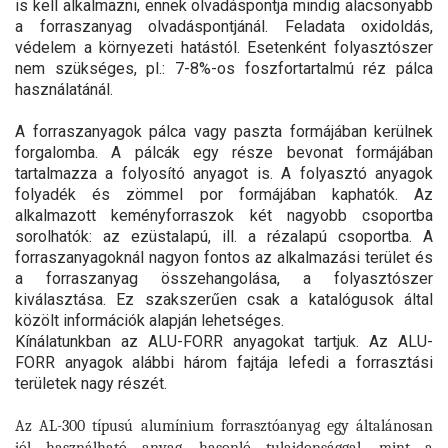
is kell alkalmazni, ennek olvadáspontja mindig alacsonyabb
a forraszanyag olvadáspontjánál. Feladata oxidoldás,
védelem a környezeti hatástól. Esetenként folyasztószer
nem szükséges, pl.: 7-8%-os foszfortartalmú réz pálca
használatánál.
A forraszanyagok pálca vagy paszta formájában kerülnek
forgalomba. A pálcák egy része bevonat formájában
tartalmazza a folyosító anyagot is. A folyasztó anyagok
folyadék és zömmel por formájában kaphatók. Az
alkalmazott keményforraszok két nagyobb csoportba
sorolhatók: az ezüstalapú, ill. a rézalapú csoportba. A
forraszanyagoknál nagyon fontos az alkalmazási terület és
a forraszanyag összehangolása, a folyasztószer
kiválasztása. Ez szakszerűen csak a katalógusok által
közölt információk alapján lehetséges.
Kínálatunkban az ALU-FORR anyagokat tartjuk. Az ALU-
FORR anyagok alábbi három faj
tája lefedi a f
orrasztási
területek nagy részét.
Az AL-300 típusú alumínium forrasztóanyag egy általánosan