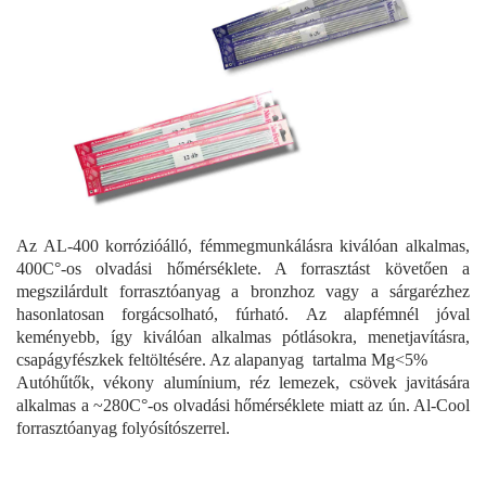
Az AL-400 korrózióálló, fémmegmunkálásra kiválóan alkalmas,
400C°-os olvadási hőmérséklete. A forrasztást követően a
megszilárdult forrasztóanyag a bronzhoz vagy a sárgarézhez
hasonlatosan forgácsolható, fúrható. Az alapfémnél jóval
keményebb, így kiválóan alkalmas pótlásokra, menetjavításra,
csapágyfészkek feltöltésére. Az alapanyag tartalma Mg<5%
Autóhűtők, vékony alumínium, réz lemezek, csövek javitására
alkalmas a ~280C°-os olvadási hőmérséklete miatt az ún. Al-Cool
forrasztóanyag folyósítószerrel.