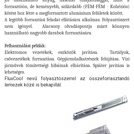
jól használható anyag, hasonló tulajdonsággal, mint a
forrasztóón, de keményebb, szilárdabb (FÉM-FÉM - Kohéziós)
kötést hoz létre a megforrasztott alumínium felületek között.
A legtöbb forrasztási feladat ellátására alkalmas. Folyasztószert
nem igényel.
Alacsony olvadáspontja miatt könnyen
használható nagyobb darabok forrasztására.
Felhasználási példák:
Elektromos vezetékek, eszközök javítása. Tartályok,
csővezetékek forrasztása. Gépjárműalkatrészek felújítása. Vízi
járművek tömítettségi hibáinak elhárítása. Spiáter javítása is
lehetséges.
FluxCool nevű folyasztószerrel az összeforrasztandó
lemezek közé is bekapillál.