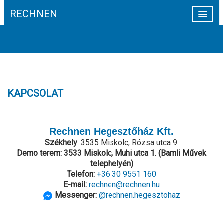
RECHNEN
HÍREK
CÉGINFORMÁCIÓ
TEVÉKENYSÉG
KAPCSOLAT
WEBSHOP
HEGESZTÉS AUTOMATIZÁLÁS
Rechnen Hegesztőház Kft.
REFERENCIÁK
Székhely
: 3535 Miskolc, Rózsa utca 9.
KAPCSOLAT
Demo terem: 3533 Miskolc, Muhi utca 1. (Bamli Művek
telephelyén)
Telefon:
+36 30 9551 160
E-mail:
rechnen@rechnen.hu
Messenger:
@rechnen.hegesztohaz