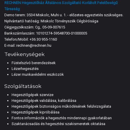
RECHNEN Hegesztőház Általános Szolgáltató Korlátolt Felelősségű
Társaság
Demo terem: 3534 Miskolc, Muhi u. 1. - előzetes egyeztetés szükséges.
Nyilvántartó hatóság: Miskolc Törvényszék Cégbírósága
Cégjegyzékszám: Cg,. 05-09-007615
Bankszámlaszám: 10101274-59548700-01000005
Telefon/Mobil:
+36 30 955-1160
E-mail:
rechnen@rechnen.hu
Tevékenységek
Füstelszívó berendezések
Lézerhegesztés
Lézer munkavédelmi eszközök
Szolgáltatások
Hegesztőgépek szervize
Hegesztőgépek validálása, kalibrálása
Hegesztőgépek biztonságos működésének felülvizsgálata
Hegesztőgépek kipróbálása
Fontos információk a hegesztés mindennapi gyakorlatában
Szaktanácsadás és hegesztési szakismeretek oktatása