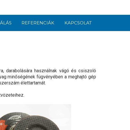
ÁLÁS
REFERENCIÁK
KAPCSOLAT
ra, darabolására használnak vágó és csiszoló
anyag minőségének fügvényében a meghajtó gép
szerszám élettartamát.
tvözeteihez.