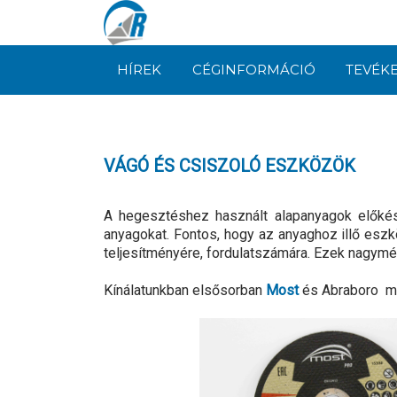
HÍREK
CÉGINFORMÁCIÓ
TEVÉK
VÁGÓ ÉS CSISZOLÓ ESZKÖZÖK
A hegesztéshez használt alapanyagok előkész
anyagokat. Fontos, hogy az anyaghoz illő es
teljesítményére, fordulatszámára. Ezek nagym
Kínálatunkban elsősorban
Most
és Abraboro már