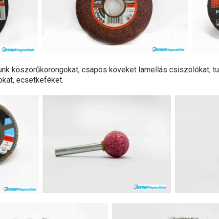
nk köszörűkorongokat, csapos köveket lamellás csiszolókat, tu
okat, ecsetkeféket.