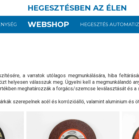
HEGESZTÉSBEN AZ ÉLEN
WEBSHOP
ENYSÉG
HEGESZTÉS AUTOMATIZ
ítésére, a varratok utólagos megmunkálására, hiba feltárásá
zközt helyesen válasszuk meg. Ügyelni kell a megmunkálandó 
értékben meghatározzák a forgács/szemcse leválasztását és a 
kák szerepelnek acél és korrózióálló, valamint aluminium és ö