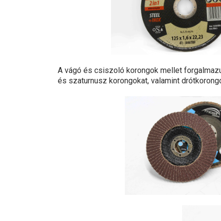
A vágó és csiszoló korongok mellet forgalmazu
és szaturnusz korongokat, valamint drótkorong